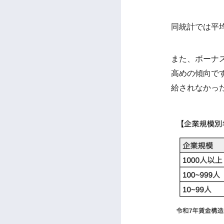
同統計では平均
また、ボーナ
高めの傾向で
給されなかっ