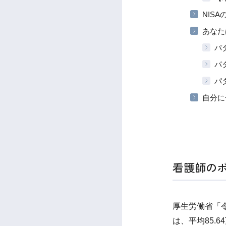
NIS
あなた
パ
パ
パ
自分に
看護師の
厚生労働省「
は、平均85.