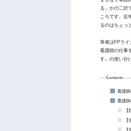
る」かの二択
ころです。近
るのはちょっ
筆者はFPラ
看護師の仕事
す』の使い分
Contents
看護師
看護師
【
【
【