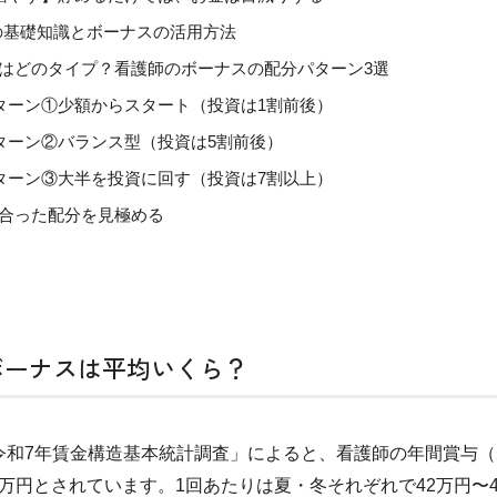
Aの基礎知識とボーナスの活用方法
はどのタイプ？看護師のボーナスの配分パターン3選
ターン①少額からスタート（投資は1割前後）
ターン②バランス型（投資は5割前後）
ターン③大半を投資に回す（投資は7割以上）
合った配分を見極める
ボーナスは平均いくら？
令和7年賃金構造基本統計調査」によると、看護師の年間賞与
64万円とされています。1回あたりは夏・冬それぞれで42万円〜