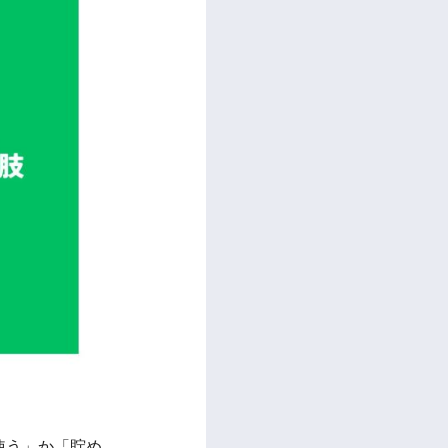
使う」か「貯め