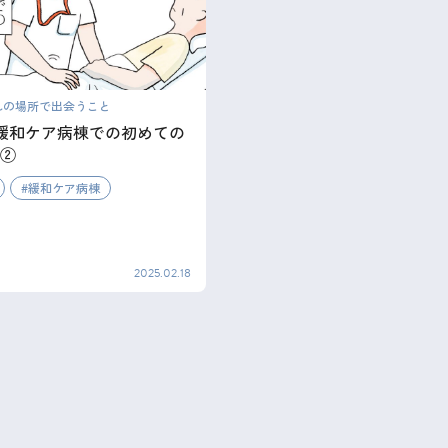
れの場所で出会うこと
_緩和ケア病棟での初めての
②
緩和ケア病棟
2025.02.18