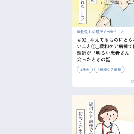
連載:別れの場所で出会うこと
＃02_みえてるものにとら
いこと①_緩和ケア病棟で
護師が「明るい患者さん
会ったときの話
漫画
緩和ケア病棟
2