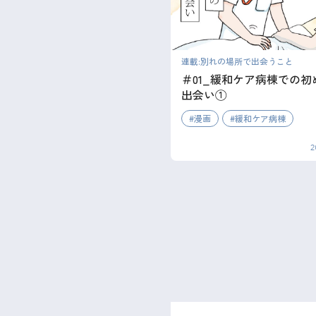
連載:別れの場所で出会うこと
＃01_緩和ケア病棟での初
出会い①
漫画
緩和ケア病棟
2