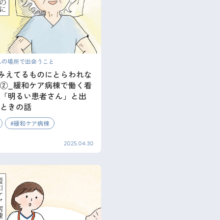
れの場所で出会うこと
_みえてるものにとらわれな
②_緩和ケア病棟で働く看
「明るい患者さん」と出
ときの話
緩和ケア病棟
2025.04.30