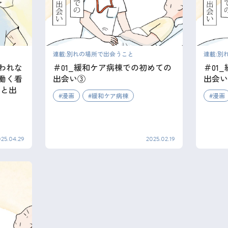
連載:別れの場所で出会うこと
連載:別
われな
＃01_緩和ケア病棟での初めての
＃01
働く看
出会い③
出会い
」と出
漫画
緩和ケア病棟
漫画
025.04.29
2025.02.19