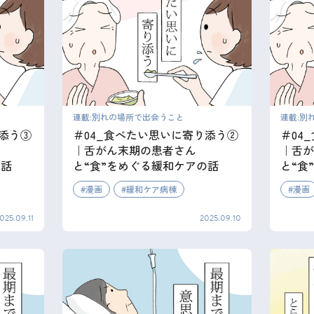
連載:別れの場所で出会うこと
連載:別
り添う③
＃04_食べたい思いに寄り添う②
＃04
｜舌がん末期の患者さん
｜舌が
の話
と“食”をめぐる緩和ケアの話
と“食
漫画
緩和ケア病棟
漫画
025.09.11
2025.09.10