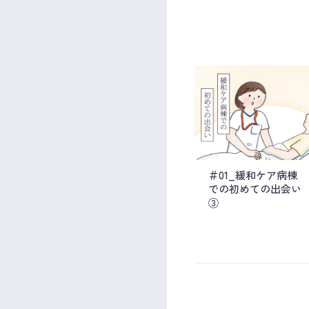
＃01_緩和ケア病棟
での初めての出会い
③