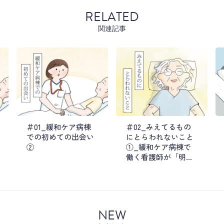
RELATED
関連記事
＃01_緩和ケア病棟
＃02_みえてるもの
での初めての出会い
にとらわれないこと
②
①_緩和ケア病棟で
働く看護師が「明る
い患者さん」と出会
ったときの話
NEW