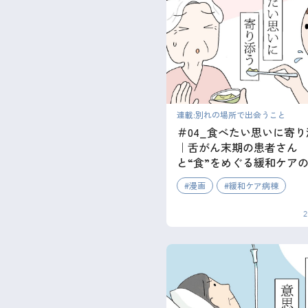
連載:別れの場所で出会うこと
＃04_食べたい思いに寄
｜舌がん末期の患者さん
と“食”をめぐる緩和ケア
漫画
緩和ケア病棟
2