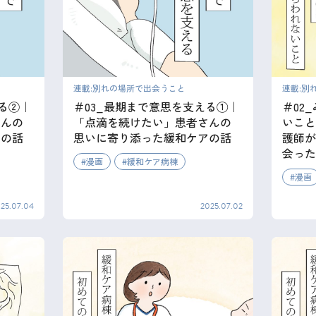
連載:別れの場所で出会うこと
連載:別
る②｜
＃03_最期まで意思を支える①｜
＃02
さんの
「点滴を続けたい」患者さんの
いこと
アの話
思いに寄り添った緩和ケアの話
護師が
会った
漫画
緩和ケア病棟
漫画
25.07.04
2025.07.02