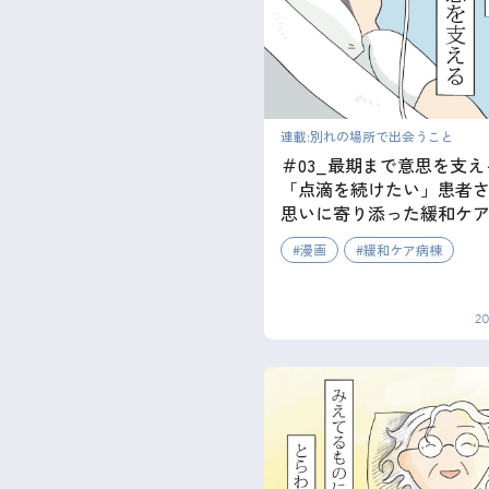
連載:別れの場所で出会うこと
＃03_最期まで意思を支え
「点滴を続けたい」患者
思いに寄り添った緩和ケ
漫画
緩和ケア病棟
20