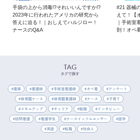
手袋の上から消毒!?それいいんですか!?
#21 器
2023年に行われたアメリカの研究から
えて！【オ
答えに迫る！｜おしえてハルジロー！
｜手術室
ナースのQ&A
剖！オペ
TAG
タグで探す
漫画
看護師
手術室看護師
オペ看
アンケート
保育園ナース
保育園看護師
ナース
子育て
スキルアップ
キャリア
勉強
インタビュー
訪問看護
看護学生
ナースインフルエンサー
語学
英語
転職
社会人