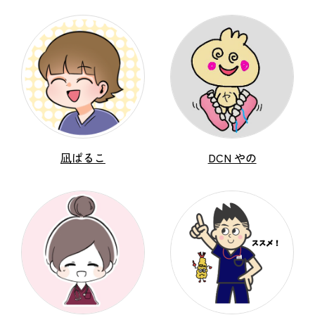
凪ぱるこ
DCN やの