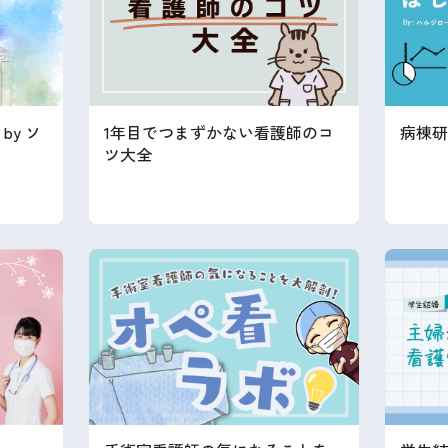
by ソ
1年目でつまずかない看護師のコ
病棟研
ツ大全