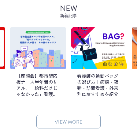
NEW
新着記事
【座談会】都市型応
看護師の通勤バッグ
援ナース半年間のリ
の選び方｜病棟・夜
アル。「給料だけじ
勤・訪問看護・外来
ゃなかった」看護師2
別におすすめを紹介
人が語る、その後の
キャリア
VIEW MORE