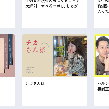
手術室看護師の気になることを
学生結
大解剖！オペ看ラボ by しゅがー
職5回
入った
チカさんぽ
ハルジ
相談室