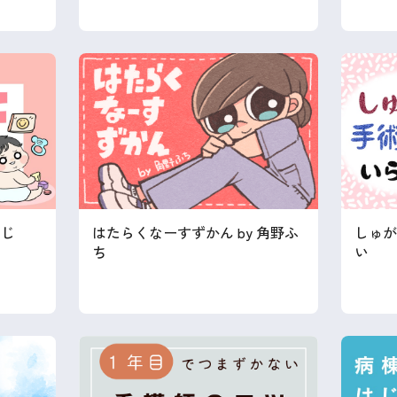
はたらくなーすずかん by 角野ふ
しゅが
くじ
ち
い