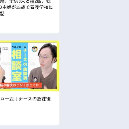
婚、子供3人と猫2匹、転
の主婦が35歳で看護学校に
話
ロー式！ナースの放課後