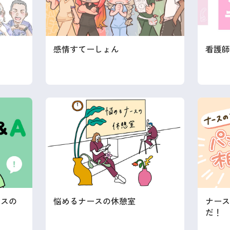
感情すてーしょん
看護師
ースの
悩めるナースの休憩室
ナース
だ！