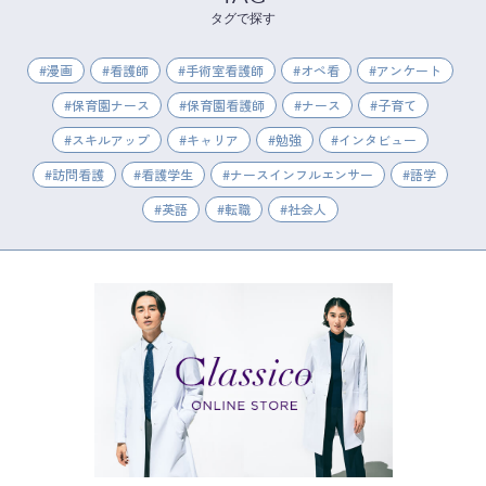
タグで探す
漫画
看護師
手術室看護師
オペ看
アンケート
保育園ナース
保育園看護師
ナース
子育て
スキルアップ
キャリア
勉強
インタビュー
訪問看護
看護学生
ナースインフルエンサー
語学
英語
転職
社会人