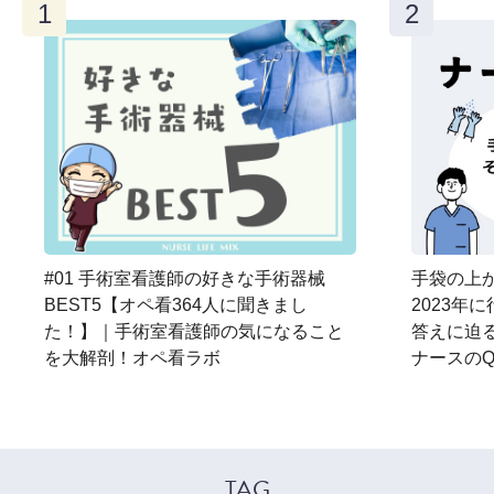
#01 手術室看護師の好きな手術器械
手袋の上か
BEST5【オペ看364人に聞きまし
2023年
た！】｜手術室看護師の気になること
答えに迫
を大解剖！オペ看ラボ
ナースのQ
TAG