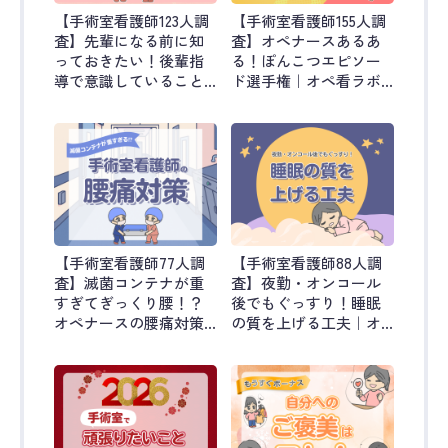
【手術室看護師123人調
【手術室看護師155人調
査】先輩になる前に知
査】オペナースあるあ
っておきたい！後輩指
る！ぽんこつエピソー
導で意識していること
ド選手権｜オペ看ラボ
｜オペ看ラボ #56
#55
【手術室看護師77人調
【手術室看護師88人調
査】滅菌コンテナが重
査】夜勤・オンコール
すぎてぎっくり腰！？
後でもぐっすり！睡眠
オペナースの腰痛対策
の質を上げる工夫｜オ
｜オペ看ラボ #54
ペ看ラボ #53