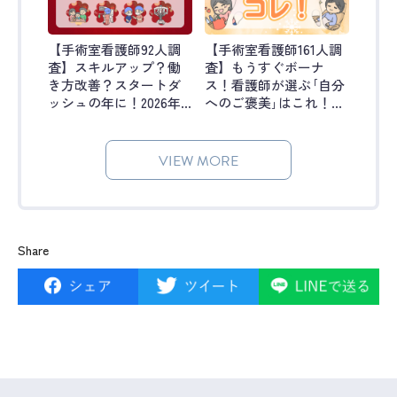
【手術室看護師92人調
【手術室看護師161人調
査】スキルアップ？働
査】もうすぐボーナ
き方改善？スタートダ
ス！看護師が選ぶ｢自分
ッシュの年に！2026年
へのご褒美｣はこれ！｜
に手術室で頑張りたい
オペ看ラボ #51
こと｜オペ看ラボ #52
VIEW MORE
Share