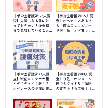
【手術室看護師123人調
【手術室看護師155人調
査】先輩になる前に知
査】オペナースあるあ
っておきたい！後輩指
る！ぽんこつエピソー
導で意識していること
ド選手権｜オペ看ラボ
｜オペ看ラボ #56
#55
【手術室看護師77人調
【手術室看護師88人調
査】滅菌コンテナが重
査】夜勤・オンコール
すぎてぎっくり腰！？
後でもぐっすり！睡眠
オペナースの腰痛対策
の質を上げる工夫｜オ
｜オペ看ラボ #54
ペ看ラボ #53