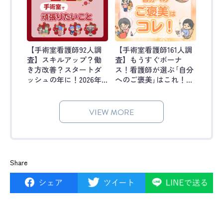
【手術室看護師92人調
【手術室看護師161人調
査】スキルアップ？働
査】もうすぐボーナ
き方改善？スタートダ
ス！看護師が選ぶ｢自分
ッシュの年に！2026年
へのご褒美｣はこれ！｜
に手術室で頑張りたい
オペ看ラボ #51
こと｜オペ看ラボ #52
VIEW MORE
Share