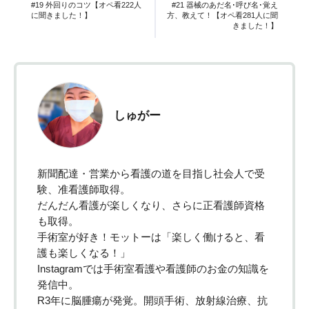
#19 外回りのコツ【オペ看222人
#21 器械のあだ名･呼び名･覚え
に聞きました！】
方、教えて！【オペ看281人に聞
きました！】
しゅがー
新聞配達・営業から看護の道を目指し社会人で受
験、准看護師取得。
だんだん看護が楽しくなり、さらに正看護師資格
も取得。
手術室が好き！モットーは「楽しく働けると、看
護も楽しくなる！」
Instagramでは手術室看護や看護師のお金の知識を
発信中。
R3年に脳腫瘍が発覚。開頭手術、放射線治療、抗