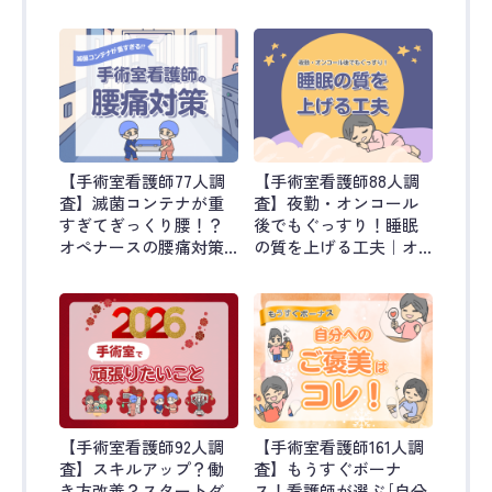
｜オペ看ラボ #56
#55
【手術室看護師77人調
【手術室看護師88人調
査】滅菌コンテナが重
査】夜勤・オンコール
すぎてぎっくり腰！？
後でもぐっすり！睡眠
オペナースの腰痛対策
の質を上げる工夫｜オ
｜オペ看ラボ #54
ペ看ラボ #53
【手術室看護師92人調
【手術室看護師161人調
査】スキルアップ？働
査】もうすぐボーナ
き方改善？スタートダ
ス！看護師が選ぶ｢自分