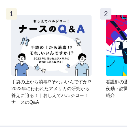
手袋の上から消毒!?それいいんですか!?
看護師の
2023年に行われたアメリカの研究から
夜勤・訪
答えに迫る！｜おしえてハルジロー！
紹介
ナースのQ&A