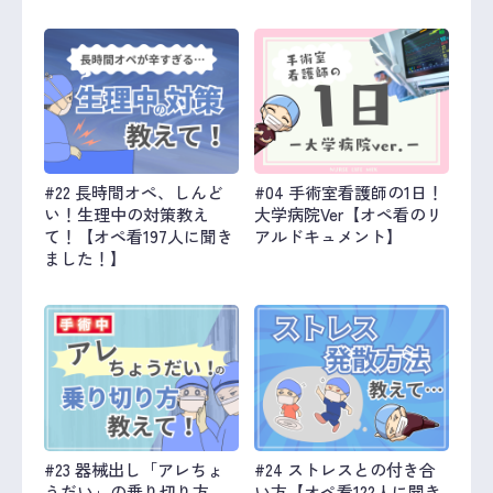
#22 長時間オペ、しんど
#04 手術室看護師の1日！
い！生理中の対策教え
大学病院Ver【オペ看のリ
て！【オペ看197人に聞き
アルドキュメント】
ました！】
#23 器械出し「アレちょ
#24 ストレスとの付き合
うだい」の乗り切り方
い方【オペ看122人に聞き