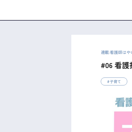
連載:看護師は
#06 看
子育て