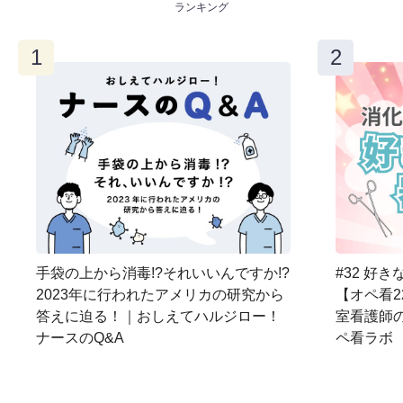
ランキング
手袋の上から消毒!?それいいんですか!?
#32 好
2023年に行われたアメリカの研究から
【オペ看2
答えに迫る！｜おしえてハルジロー！
室看護師
ナースのQ&A
ペ看ラボ