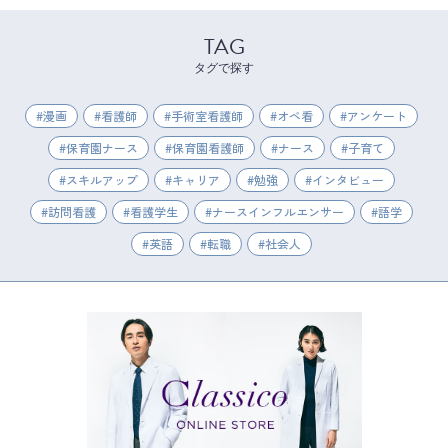
TAG
タグで探す
漫画
看護師
手術室看護師
オペ看
アンケート
保育園ナース
保育園看護師
ナース
子育て
スキルアップ
キャリア
勉強
インタビュー
訪問看護
看護学生
ナースインフルエンサー
語学
英語
転職
社会人