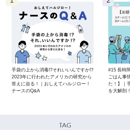
手袋の上から消毒!?それいいんですか!?
#15 長
2023年に行われたアメリカの研究から
ごはん事情
答えに迫る！｜おしえてハルジロー！
た！】｜
ナースのQ&A
を大解剖
TAG