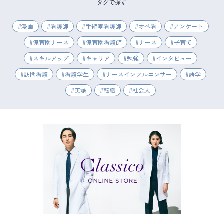
タグで探す
漫画
看護師
手術室看護師
オペ看
アンケート
保育園ナース
保育園看護師
ナース
子育て
スキルアップ
キャリア
勉強
インタビュー
訪問看護
看護学生
ナースインフルエンサー
語学
英語
転職
社会人