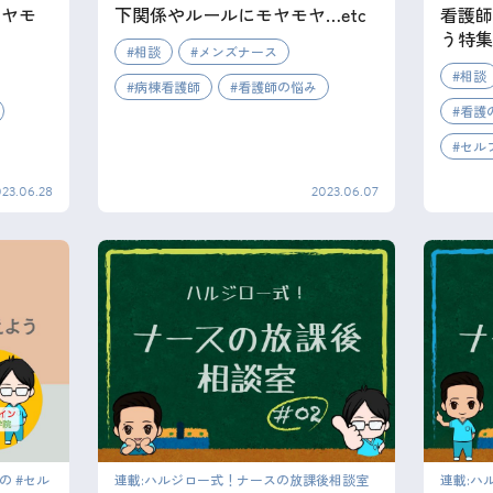
モヤモ
下関係やルールにモヤモヤ…etc
看護師
う特集
相談
メンズナース
相談
病棟看護師
看護師の悩み
看護
セル
023.06.28
2023.06.07
の #セル
連載:ハルジロー式！ナースの放課後相談室
連載:ハ