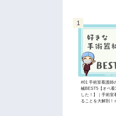
#01 手術室看護
械BEST5【オペ看
した！】｜手術室
ることを大解剖！