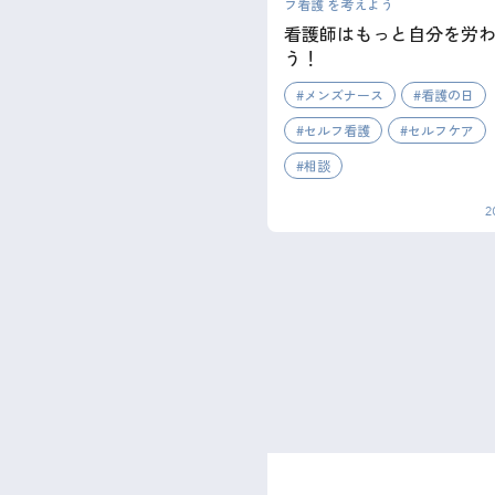
フ看護 を考えよう
看護師はもっと自分を労
う！
メンズナース
看護の日
セルフ看護
セルフケア
相談
2