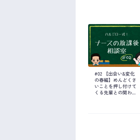
#02 【出会い&変化
の春編】めんどくさ
いことを押し付けて
くる先輩との関わり
方／新部署で言われ
たことにモヤモヤ…
etc