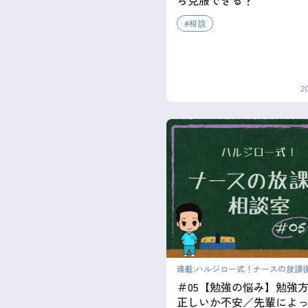
ら克服できる？
相談
2
連載:ハルジロー式！ナースの放課
＃05【勉強の悩み】勉強
正しいか不安／先輩によ