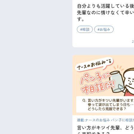
自分よりも活躍している後
先輩なのに情けなくて辛
す。
相談
お悩み
2
連載:ナースのお悩み パン子に相談
言い方がキツイ先輩、ど