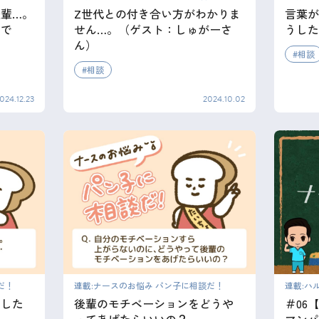
輩…。
Z世代との付き合い方がわかりま
言葉が
いで
せん…。（ゲスト：しゅがーさ
うした
ん）
相談
相談
024.12.23
2024.10.02
だ！
連載:ナースのお悩み パン子に相談だ！
連載:ハ
うした
後輩のモチベーションをどうや
＃06