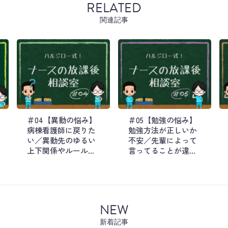
RELATED
関連記事
＃04【異動の悩み】
＃05【勉強の悩み】
病棟看護師に戻りた
勉強方法が正しいか
い／異動先のゆるい
不安／先輩によって
上下関係やルールに
言ってることが違う
モヤモヤ…etc
ことにモヤモヤ…etc
NEW
新着記事