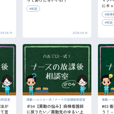
ってあげたらいいの？
マンパ
にキャ
相談
病棟
相談
024.06.19
2024.04.16
後相談室
連載:ハルジロー式！ナースの放課後相談室
連載:ハ
方法が
＃04【異動の悩み】病棟看護師
#03
って言
に戻りたい／異動先のゆるい上
う！ 