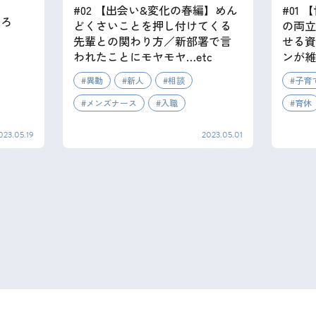
#02 【出会い&変化の春編】めん
#01
わろ
どくさいことを押し付けてくる
の両立
先輩との関わり方／新部署で言
せる資
われたことにモヤモヤ…etc
ンが維
異動
新人
相談
子育
メンズナース
入職
育休
023.05.19
2023.05.01