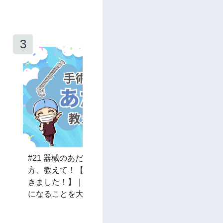
#21 器械のあだ名･呼び名･覚え
#32 好
方、教えて！【オペ看281人に聞
BEST5
きました！】｜手術室看護師の気
した！】
になることを大解剖！オペ看ラボ
ることを