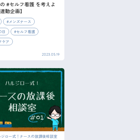
の #セルフ看護 を考えよ
連動企画】
メンズナース
の日
セルフ看護
フケア
2023.05.19
ルジロー式！ナースの放課後相談室