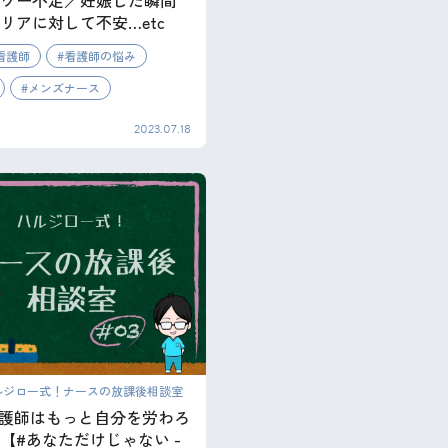
ワー不足／妊娠した瞬間
リアに対して不安…etc
看護師
看護師の悩み
メンズナース
2023.07.18
ルジロー式！ナースの放課後相談室
 看護師はもっと自分を労わろ
– 【#あなただけじゃない -