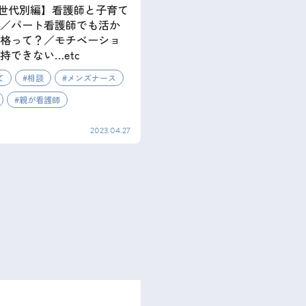
 【世代別編】看護師と子育て
／パート看護師でも活か
格って？／モチベーショ
持できない…etc
て
相談
メンズナース
親が看護師
2023.04.27