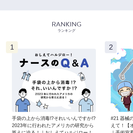
RANKING
ランキング
手袋の上から消毒!?それいいんですか!?
#21 器
2023年に行われたアメリカの研究から
えて！【オ
答えに迫る！｜おしえてハルジロー！
｜手術室