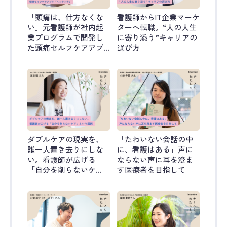
「頭痛は、仕方なくな
看護師からIT企業マーケ
い」元看護師が社内起
ターへ転職。“人の人生
業プログラムで開発し
に寄り添う”キャリアの
た頭痛セルフケアアプ
選び方
リ『ヘッテッテ』
ダブルケアの現実を、
「たわいない会話の中
誰一人置き去りにしな
に、看護はある」声に
い。看護師が広げる
ならない声に耳を澄ま
「自分を削らないケ
す医療者を目指して
ア」という選択