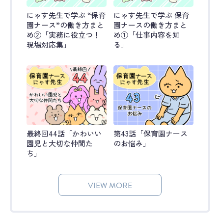
にゃす先生で学ぶ “保育
にゃす先生で学ぶ 保育
園ナース”の働き方まと
園ナースの働き方まと
め②「実務に役立つ！
め①「仕事内容を知
現場対応集」
る」
最終回44話「かわいい
第43話「保育園ナース
園児と大切な仲間た
のお悩み」
ち」
VIEW MORE