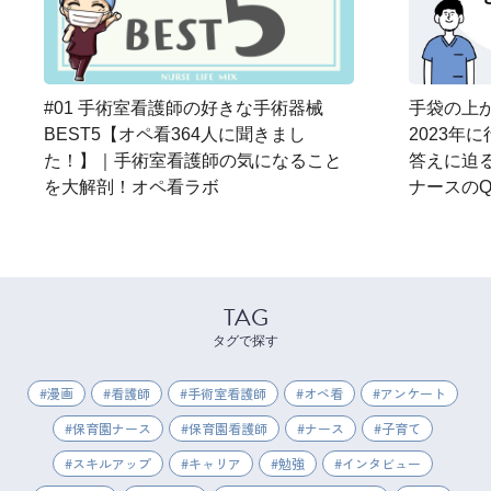
#01 手術室看護師の好きな手術器械
手袋の上か
BEST5【オペ看364人に聞きまし
2023年
た！】｜手術室看護師の気になること
答えに迫
を大解剖！オペ看ラボ
ナースのQ
TAG
タグで探す
漫画
看護師
手術室看護師
オペ看
アンケート
保育園ナース
保育園看護師
ナース
子育て
スキルアップ
キャリア
勉強
インタビュー