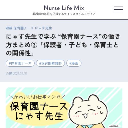
看護師の毎日を応援するライフスタイルメディア
連載:保育園ナース にゃす先生
にゃす先生で学ぶ “保育園ナース”の働き
方まとめ③「保護者・子ども・保育士と
の関係性」
保育園ナース
保育園看護師
漫画
公開:2026.05.15