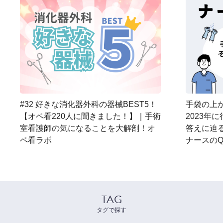
#32 好きな消化器外科の器械BEST5！
手袋の上か
【オペ看220人に聞きました！】｜手術
2023年
室看護師の気になることを大解剖！オ
答えに迫
ペ看ラボ
ナースのQ
TAG
タグで探す