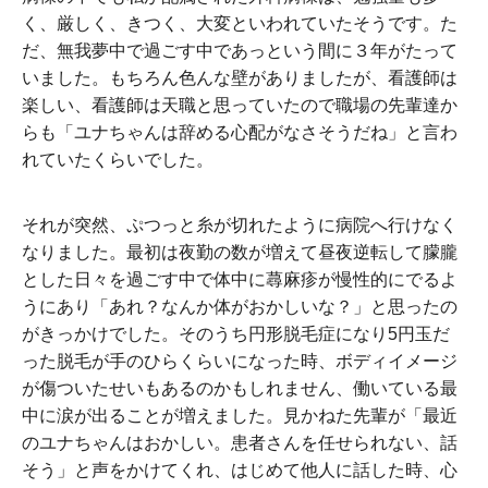
く、厳しく、きつく、大変といわれていたそうです。た
だ、無我夢中で過ごす中であっという間に３年がたって
いました。もちろん色んな壁がありましたが、看護師は
楽しい、看護師は天職と思っていたので職場の先輩達か
らも「ユナちゃんは辞める心配がなさそうだね」と言わ
れていたくらいでした。
それが突然、ぷつっと糸が切れたように病院へ行けなく
なりました。最初は夜勤の数が増えて昼夜逆転して朦朧
とした日々を過ごす中で体中に蕁麻疹が慢性的にでるよ
うにあり「あれ？なんか体がおかしいな？」と思ったの
がきっかけでした。そのうち円形脱毛症になり5円玉だ
った脱毛が手のひらくらいになった時、ボディイメージ
が傷ついたせいもあるのかもしれません、働いている最
中に涙が出ることが増えました。見かねた先輩が「最近
のユナちゃんはおかしい。患者さんを任せられない、話
そう」と声をかけてくれ、はじめて他人に話した時、心