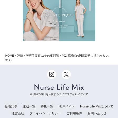
HOME
>
連載
>
美容看護師 ユナの奮闘記
>
#02 看護師の国家資格に潰されるな、
使え。
看護師の毎日を応援するライフスタイルメディア
新着記事
連載一覧
特集一覧
NLMメイト
Nurse Life Mixについて
運営会社
プライバシーポリシー
ご利用条件
お問い合わせ