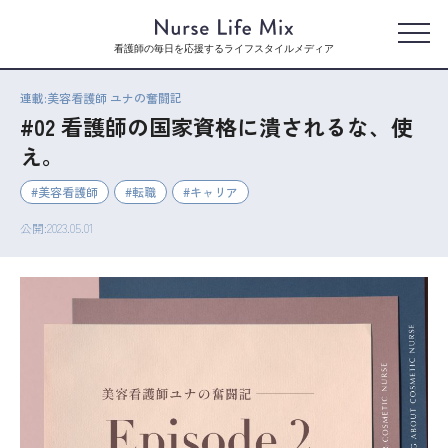
看護師の毎日を応援するライフスタイルメディア
連載:美容看護師 ユナの奮闘記
#02 看護師の国家資格に潰されるな、使
え。
美容看護師
転職
キャリア
公開:2023.05.01