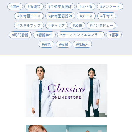
漫画
看護師
手術室看護師
オペ看
アンケート
保育園ナース
保育園看護師
ナース
子育て
スキルアップ
キャリア
勉強
インタビュー
訪問看護
看護学生
ナースインフルエンサー
語学
英語
転職
社会人