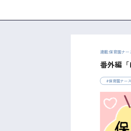
連載:保育園ナー
番外編「
保育園ナー