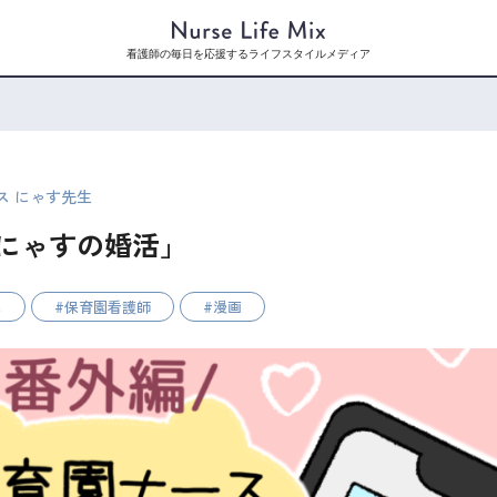
看護師の毎日を応援するライフスタイルメディア
ス にゃす先生
にゃすの婚活」
ス
保育園看護師
漫画