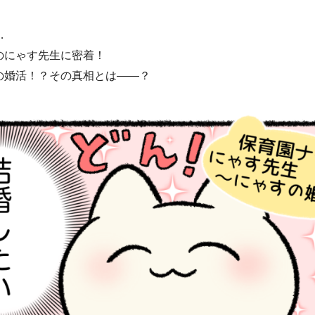
…
のにゃす先生に密着！
の婚活！？その真相とは——？