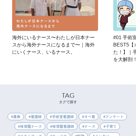
海外にいるナース〜わたしが日本ナー
#01 手
スから海外ナースになるまで〜｜海外
BEST5
にいくナース、いるナース。
た！】｜
を大解剖
TAG
タグで探す
漫画
看護師
手術室看護師
オペ看
アンケート
保育園ナース
保育園看護師
ナース
子育て
スキルアップ
キャリア
勉強
インタビュー