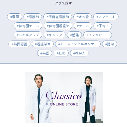
タグで探す
漫画
看護師
手術室看護師
オペ看
アンケート
保育園ナース
保育園看護師
ナース
子育て
スキルアップ
キャリア
勉強
インタビュー
訪問看護
看護学生
ナースインフルエンサー
語学
英語
転職
社会人