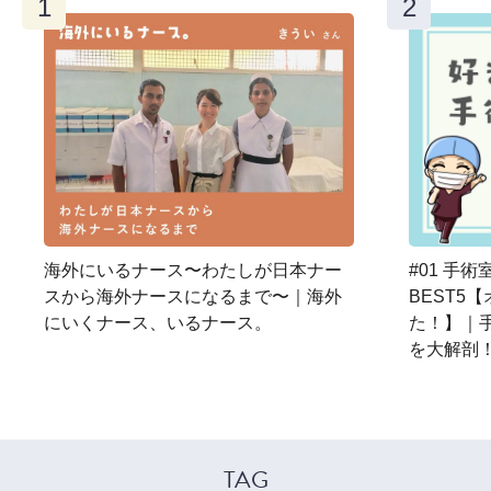
海外にいるナース〜わたしが日本ナー
#01 手
スから海外ナースになるまで〜｜海外
BEST5
にいくナース、いるナース。
た！】｜
を大解剖
TAG