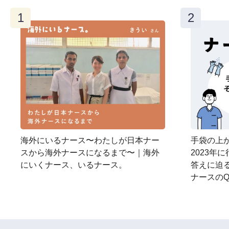
海外にいるナース〜わたしが日本ナー
手袋の上か
スから海外ナースになるまで〜｜海外
2023年
にいくナース、いるナース。
答えに迫
ナースのQ