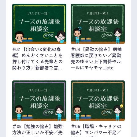
#02 【出会い&変化の春
＃04【異動の悩み】病棟
編】めんどくさいことを
看護師に戻りたい／異動
押し付けてくる先輩との
先のゆるい上下関係やル
関わり方／新部署で言わ
ールにモヤモヤ…etc
れたことにモヤモヤ…etc
＃05【勉強の悩み】勉強
＃06【職場・キャリアの
方法が正しいか不安／先
悩み】マンパワー不足／