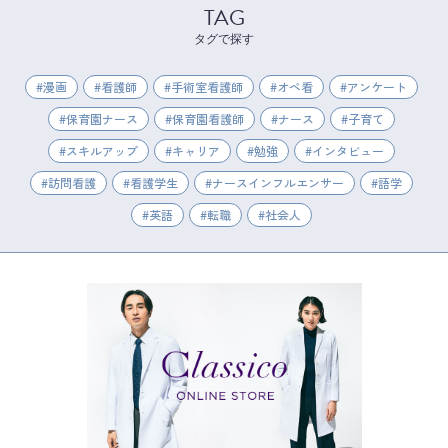
TAG
タグで探す
漫画
看護師
手術室看護師
オペ看
アンケート
保育園ナース
保育園看護師
ナース
子育て
スキルアップ
キャリア
勉強
インタビュー
訪問看護
看護学生
ナースインフルエンサー
語学
英語
転職
社会人