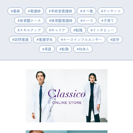
漫画
看護師
手術室看護師
オペ看
アンケート
保育園ナース
保育園看護師
ナース
子育て
スキルアップ
キャリア
勉強
インタビュー
訪問看護
看護学生
ナースインフルエンサー
語学
英語
転職
社会人