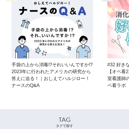
手袋の上から消毒!?それいいんですか!?
#32 好
2023年に行われたアメリカの研究から
【オペ看2
答えに迫る！｜おしえてハルジロー！
室看護師
ナースのQ&A
ペ看ラボ
TAG
タグで探す