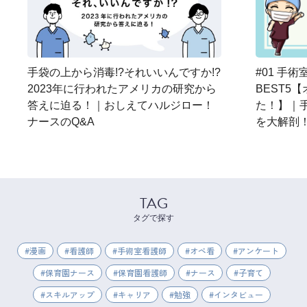
手袋の上から消毒!?それいいんですか!?
#01 手
2023年に行われたアメリカの研究から
BEST5
答えに迫る！｜おしえてハルジロー！
た！】｜
ナースのQ&A
を大解剖
TAG
タグで探す
漫画
看護師
手術室看護師
オペ看
アンケート
保育園ナース
保育園看護師
ナース
子育て
スキルアップ
キャリア
勉強
インタビュー