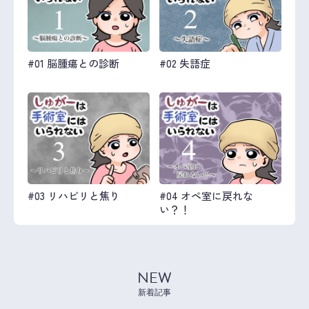
#01 脳腫瘍との診断
#02 失語症
#03 リハビリと焦り
#04 オペ室に戻れな
い？！
NEW
新着記事