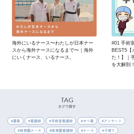
海外にいるナース〜わたしが日本ナー
#01 手
スから海外ナースになるまで〜｜海外
BEST5
にいくナース、いるナース。
た！】｜
を大解剖
TAG
タグで探す
漫画
看護師
手術室看護師
オペ看
アンケート
保育園ナース
保育園看護師
ナース
子育て