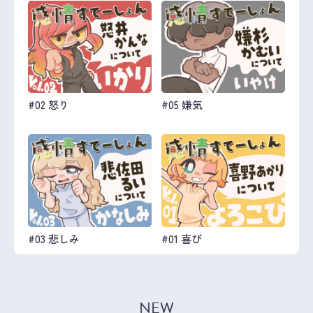
#02 怒り
#05 嫌気
#03 悲しみ
#01 喜び
NEW