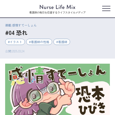
看護師の毎日を応援するライフスタイルメディア
連載:感情すてーしょん
#04 恐れ
イラスト
看護師の性格
看護師
公開:2025.03.24