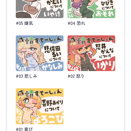
#05 嫌気
#04 恐れ
#03 悲しみ
#02 怒り
#01 喜び