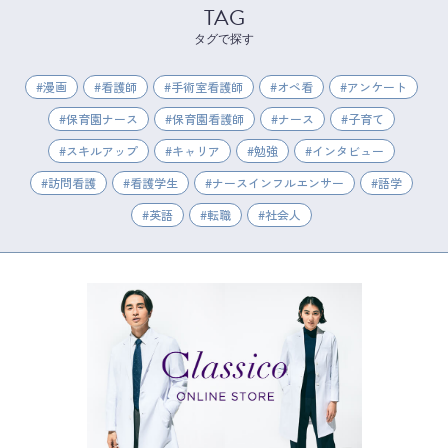
TAG
タグで探す
漫画
看護師
手術室看護師
オペ看
アンケート
保育園ナース
保育園看護師
ナース
子育て
スキルアップ
キャリア
勉強
インタビュー
訪問看護
看護学生
ナースインフルエンサー
語学
英語
転職
社会人