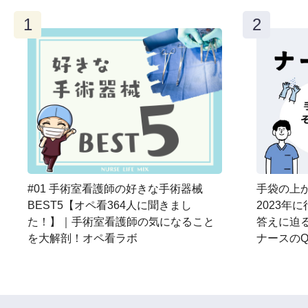
#01 手術室看護師の好きな手術器械
手袋の上か
BEST5【オペ看364人に聞きまし
2023年
た！】｜手術室看護師の気になること
答えに迫
を大解剖！オペ看ラボ
ナースのQ