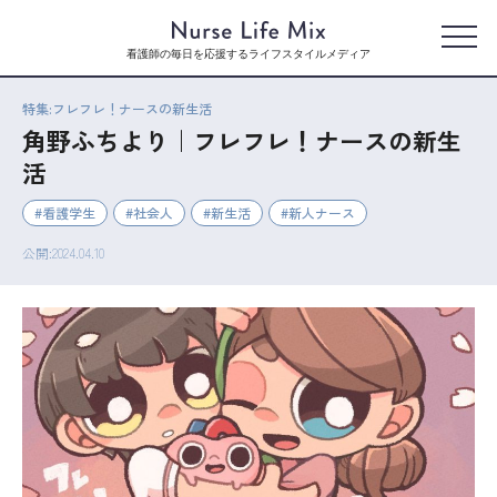
看護師の毎日を応援するライフスタイルメディア
特集:フレフレ！ナースの新生活
角野ふちより｜フレフレ！ナースの新生
活
看護学生
社会人
新生活
新人ナース
公開:2024.04.10