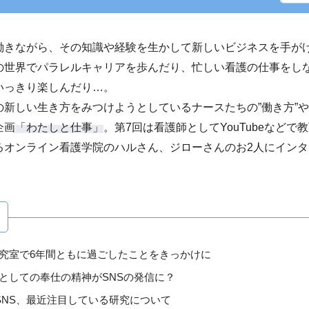
働きながら、その知識や経験を生かして新しいビジネスを手が
の世界でパラレルキャリアを歩んだり、忙しい看護の仕事をし
いっきり楽しんだり…。
新しい生き方をみつけようとしているナースたちの”働き方”や
企画
「わたしと仕事」
。第7回は看護師としてYouTubeなどで
るオンライン看護学院のハルさん、ジローさんのお2人にイン
究室で6年間ともに過ごしたことをきっかけに
としての奉仕の精神がSNSの発信に？
SNS、最近注目している研究について