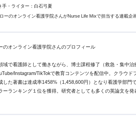
き手・ライター：白石弓夏
ローのオンライン看護学院さんがNurse Life Mixで担当する連載
ーのオンライン看護学院さんのプロフィール
領域で看護師として働きながら、博士課程修了（救急・集中治
uTube/Instagram/TikTokで教育コンテンツを配信中。クラウ
した著書は達成率1458%（1,458,600円）となり看護学部門でA
ラーランキング１位を獲得。研究者としても多くの英論文を発