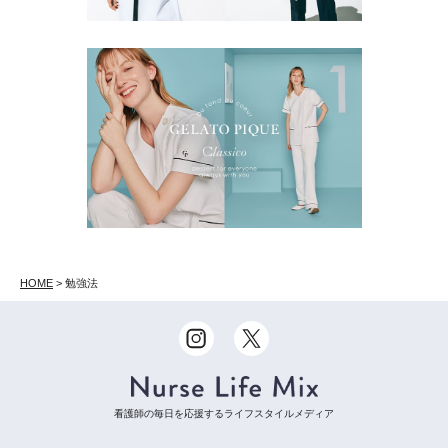
HOME
>
勉強法
看護師の毎日を応援するライフスタイルメディア