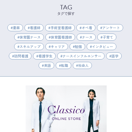
TAG
タグで探す
漫画
看護師
手術室看護師
オペ看
アンケート
保育園ナース
保育園看護師
ナース
子育て
スキルアップ
キャリア
勉強
インタビュー
訪問看護
看護学生
ナースインフルエンサー
語学
英語
転職
社会人