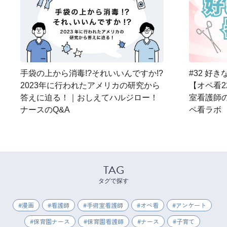
手袋の上から消毒!?それいいんですか!?
#32 好
2023年に行われたアメリカの研究から
【オペ看2
答えに迫る！｜おしえてハルジロー！
室看護師
ナースのQ&A
ペ看ラボ
TAG
タグで探す
漫画
看護師
手術室看護師
オペ看
アンケート
保育園ナース
保育園看護師
ナース
子育て