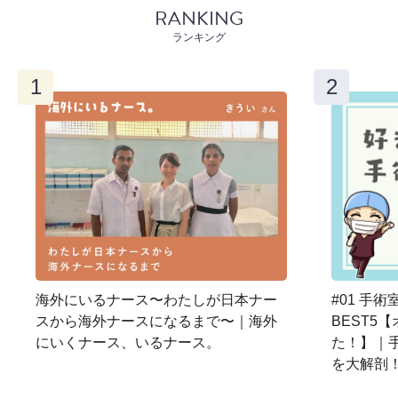
RANKING
ランキング
海外にいるナース〜わたしが日本ナー
#01 手
スから海外ナースになるまで〜｜海外
BEST5
にいくナース、いるナース。
た！】｜
を大解剖