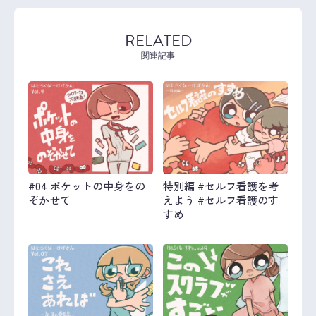
RELATED
関連記事
#04 ポケットの中身をの
特別編 #セルフ看護を考
ぞかせて
えよう #セルフ看護のす
すめ