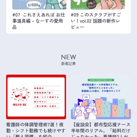
#07 これさえあれば お仕
#09 このスクラブがすご
事道具編 – なーすの愛用
い！vol.02 話題の新作レ
品
ビュー
NEW
新着記事
看護師の体調管理術7選！夜
【座談会】都市型応援ナース
勤・シフト勤務でも続けやす
半年間のリアル。「給料だけ
い「整え習慣」を紹介
じゃなかった」看護師2人が