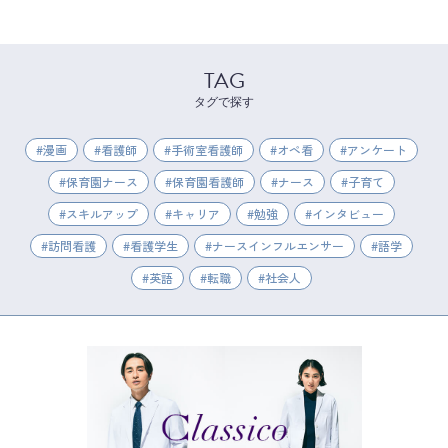
TAG
タグで探す
漫画
看護師
手術室看護師
オペ看
アンケート
保育園ナース
保育園看護師
ナース
子育て
スキルアップ
キャリア
勉強
インタビュー
訪問看護
看護学生
ナースインフルエンサー
語学
英語
転職
社会人