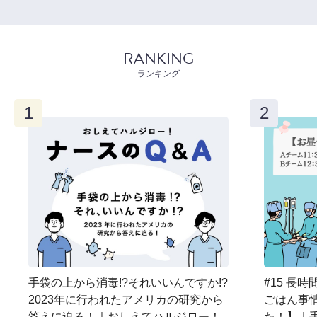
RANKING
ランキング
手袋の上から消毒!?それいいんですか!?
#15 長
2023年に行われたアメリカの研究から
ごはん事情
答えに迫る！｜おしえてハルジロー！
た！】｜