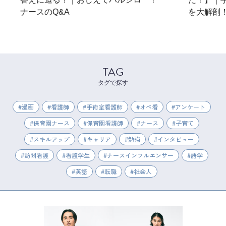
ナースのQ&A
を大解剖
TAG
タグで探す
漫画
看護師
手術室看護師
オペ看
アンケート
保育園ナース
保育園看護師
ナース
子育て
スキルアップ
キャリア
勉強
インタビュー
訪問看護
看護学生
ナースインフルエンサー
語学
英語
転職
社会人