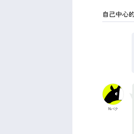
自己中心
Nバク