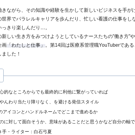
働きながら、その知識や経験を生かして新しいビジネスを手が
の世界でパラレルキャリアを歩んだり、忙しい看護の仕事をし
いっきり楽しんだり…。
新しい生き方をみつけようとしているナースたちの”働き方”や
企画
「わたしと仕事」
。第14回は医療系管理職YouTuberであ
しました！
心的なところからでも最終的に利他に繋がっていれば
やんわり当たり障りなく、を避ける発信スタイル
のアイコンとハンドルネームでどこまで進めるか
のに対して面白そうか、意味があることだと思うかなど自分の軸で
き手・ライター：白石弓夏