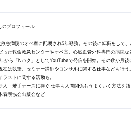
んのプロフィール
次救急病院のオペ室に配属され5年勤務。その後に転職をして、
だった救命救急センターやオペ室、心臓血管外科専門の病院な
20年から「Nバク」としてYouTubeで発信を開始。その数か月
現在は執筆、セミナー講師やコンサルに関する仕事なども行う
イラストに関する活動も。
新人・若手ナースに捧ぐ 仕事も人間関係もうまくいく方法を語
本看護協会出版会など