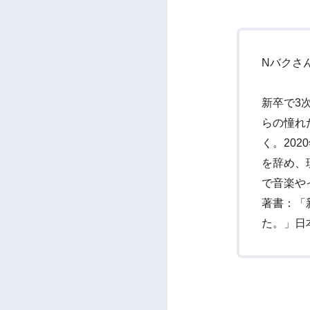
Nバクさ
新卒で3
らの憧れ
く。20
を辞め、
で音楽や
著書：「
た。」日